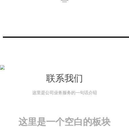
联系我们
这里是公司业务服务的一句话介绍
这里是一个空白的板块