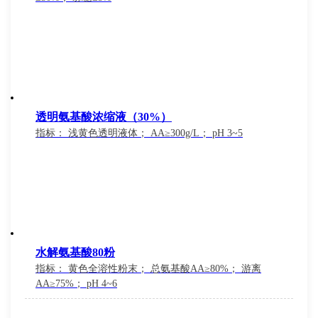
透明氨基酸浓缩液（30%）
指标： 浅黄色透明液体； AA≥300g/L； pH 3~5
水解氨基酸80粉
指标： 黄色全溶性粉末； 总氨基酸AA≥80%； 游离
AA≥75%； pH 4~6