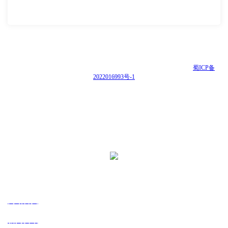
版权所有 Copyright@ 2021 四川世宏科技有限公司 网站备案号：
蜀ICP备
2022016993号-1
版权所有 Copyright@ 2021 四川世宏科技有限公司
网站备案号： 蜀ICP备123456
网站建设：河马建站
导航
网站首页
新闻资讯