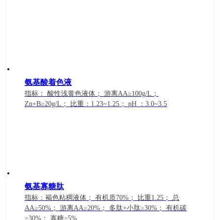
氨基酸着色液
指标： 酸性浅黄色液体； 游离AA≥100g/L；
Zn+B≥20g/L； 比重：1.23~1.25； pH ：3.0~3.5
氨基寡糖肽
指标：褐色粘稠液体； 有机质70%； 比重1.25； 总
AA≥50%； 游离AA≥20%； 多肽+小肽≥30%； 有机碳
≥30%； 寡糖≥5%